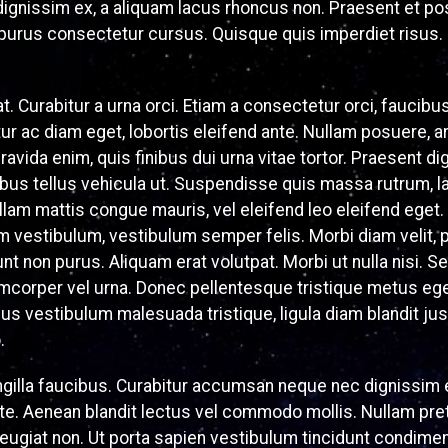
ignissim ex, a aliquam lacus rhoncus non. Praesent et pos
 purus consectetur cursus. Quisque quis imperdiet risus.
t. Curabitur a urna orci. Etiam a consectetur orci, faucibu
ur ac diam eget, lobortis eleifend ante. Nullam posuere,
ravida enim, quis finibus dui urna vitae tortor. Praesent d
bus tellus vehicula ut. Suspendisse quis massa rutrum, la
llam mattis congue mauris, vel eleifend leo eleifend eget.
vestibulum, vestibulum semper felis. Morbi diam velit, 
dunt non purus. Aliquam erat volutpat. Morbi ut nulla nisi. Sed
lamcorper vel urna. Donec pellentesque tristique metus ege
ellus vestibulum malesuada tristique, ligula diam blandit ju
.
ingilla faucibus. Curabitur accumsan neque nec dignissim
te. Aenean blandit lectus vel commodo mollis. Nullam pre
 feugiat non. Ut porta sapien vestibulum tincidunt condim