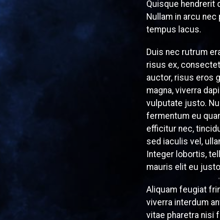
Quisque hendrerit d
Nullam in arcu nec
tempus lacus.
Duis nec rutrum era
risus ex, consectet
auctor, risus eros g
magna, viverra dapi
vulputate justo. Nu
fermentum eu quam 
efficitur nec, tinci
sed iaculis vel, ul
Integer lobortis, t
mauris elit eu justo
Aliquam feugiat fr
viverra interdum an
vitae pharetra nisi