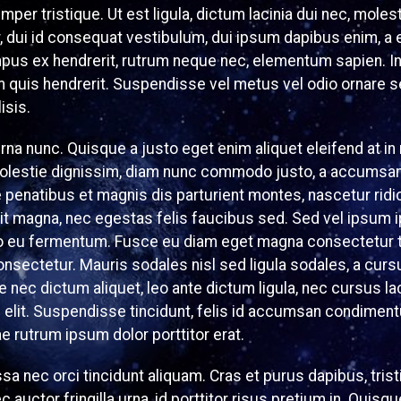
er tristique. Ut est ligula, dictum lacinia dui nec, molest
 dui id consequat vestibulum, dui ipsum dapibus enim, a 
empus ex hendrerit, rutrum neque nec, elementum sapien. I
uis hendrerit. Suspendisse vel metus vel odio ornare se
isis.
na nunc. Quisque a justo eget enim aliquet eleifend at in
molestie dignissim, diam nunc commodo justo, a accumsan 
e penatibus et magnis dis parturient montes, nascetur rid
elit magna, nec egestas felis faucibus sed. Sed vel ipsum
o eu fermentum. Fusce eu diam eget magna consectetur t
onsectetur. Mauris sodales nisl sed ligula sodales, a cur
 nec dictum aliquet, leo ante dictum ligula, nec cursus la
i elit. Suspendisse tincidunt, felis id accumsan condimen
e rutrum ipsum dolor porttitor erat.
 nec orci tincidunt aliquam. Cras et purus dapibus, tristi
auctor fringilla urna, id porttitor risus pretium in. Quisqu