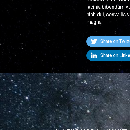
lacinia bibendum vo
nibh dui, convallis 
magna.
Share on Twitt
Share on Link