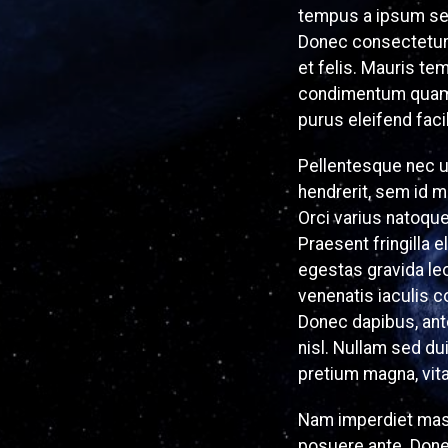
tempus a ipsum semp
Donec consectetur,
et felis. Mauris t
condimentum quam q
purus eleifend facil
Pellentesque nec ur
hendrerit, sem id 
Orci varius natoqu
Praesent fringilla 
egestas gravida le
venenatis iaculis c
Donec dapibus, ante
nisl. Nullam sed du
pretium magna, vita
Nam imperdiet massa
posuere ante. Donec 