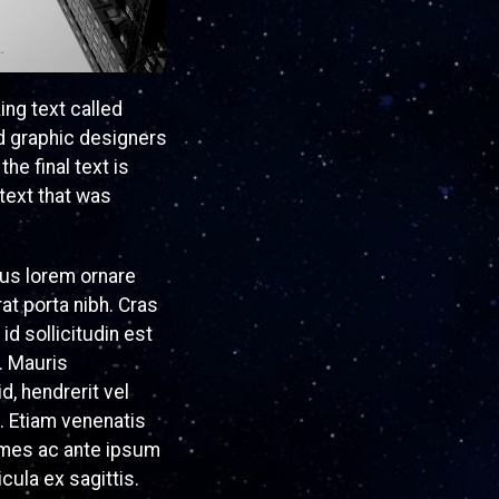
ing text called
nd graphic designers
he final text is
 text that was
mus lorem ornare
t porta nibh. Cras
id sollicitudin est
. Mauris
d, hendrerit vel
. Etiam venenatis
ames ac ante ipsum
cula ex sagittis.