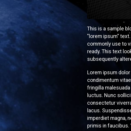
This is a sample bl
"lorem ipsum" text.
commonly use to vis
ready. This text lo
subsequently altere
Lorem ipsum dolor s
condimentum vitae 
fringilla malesuada 
luctus. Nunc sollic
consectetur viverra 
lacus. Suspendisse 
imperdiet magna, n
primis in faucibus.