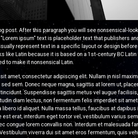
og post. After this paragraph you will see nonsensical-look
 "Lorem ipsum" text is placeholder text that publishers a
ually represent text in a specific layout or design before t
oks like Latin because it is based on a 1st-century BC Latin
d to make it nonsensical Latin.
it amet, consectetur adipiscing elit. Nullam in nisl maxi
sed sem. Donec neque magna, sagittis at lorem ut, placera
tincidunt. Suspendisse sagittis metus vel augue facilisis, 
itudin diam lectus, non fermentum felis imperdiet sit amet
libero id aliquet. Nulla massa tellus, faucibus at dapibus i
est erat, interdum eget tortor vel, vestibulum varius sem
ec congue lorem convallis non. Interdum et malesuada f
 Vestibulum viverra dui sit amet eros fermentum, quis vehi