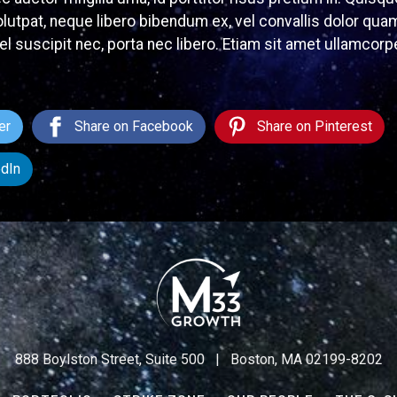
lutpat, neque libero bibendum ex, vel convallis dolor quam
vel suscipit nec, porta nec libero. Etiam sit amet ullamcorp
er
Share on Facebook
Share on Pinterest
edIn
888 Boylston Street, Suite 500 | Boston, MA 02199-8202