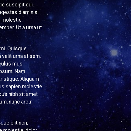
ie suscipit dui.
egestas diam nisl
n molestie
mper. Ut a urna ut
 mi. Quisque
velit urna at sem.
iculus mus.
 ipsum. Nam
ristique. Aliquam
sus sapien molestie.
cus nibh sit amet
tum, nunc arcu
que elit non,
e molestie, dolor