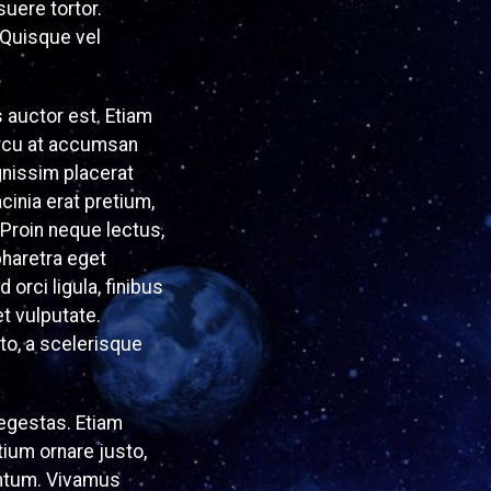
uere tortor.
 Quisque vel
s auctor est. Etiam
 arcu at accumsan
ignissim placerat
cinia erat pretium,
 Proin neque lectus,
pharetra eget
 orci ligula, finibus
t vulputate.
sto, a scelerisque
 egestas. Etiam
tium ornare justo,
entum. Vivamus